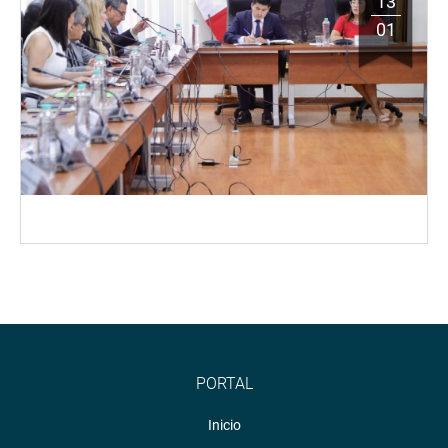
13
01
PORTAL
Inicio