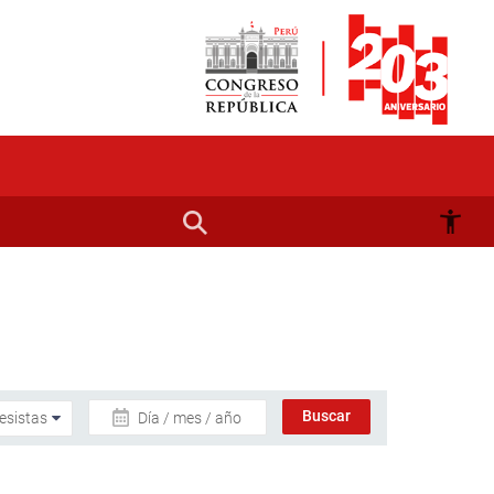
Día / mes / año