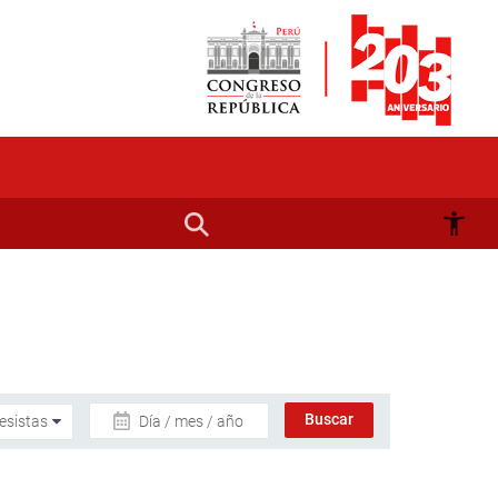
Día / mes / año