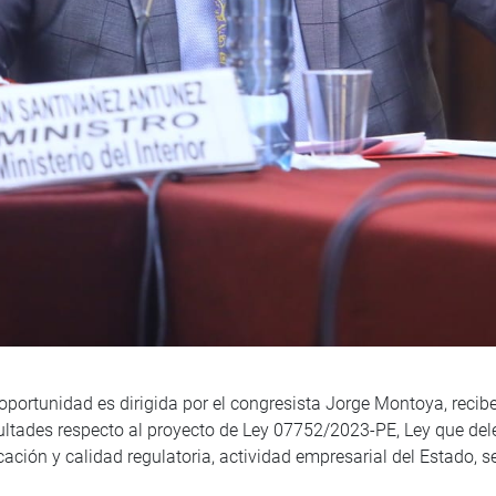
portunidad es dirigida por el congresista Jorge Montoya, recibe 
ultades respecto al proyecto de Ley 07752/2023-PE, Ley que deleg
cación y calidad regulatoria, actividad empresarial del Estado, 