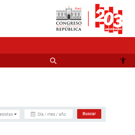
Día / mes / año