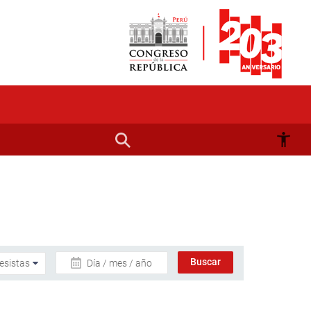
Día / mes / año