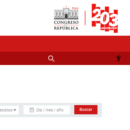
Día / mes / año