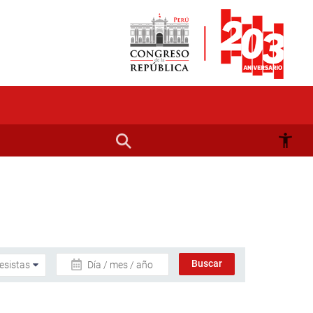
Día / mes / año