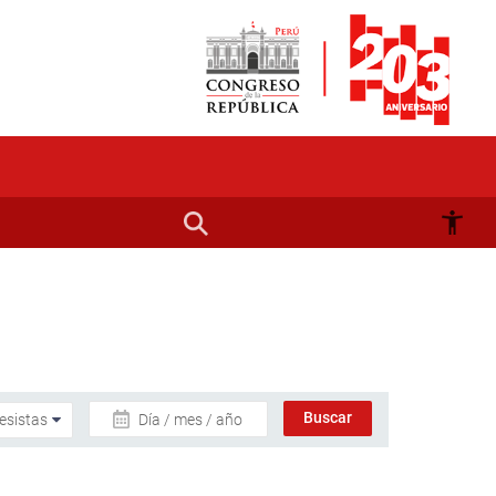
Día / mes / año