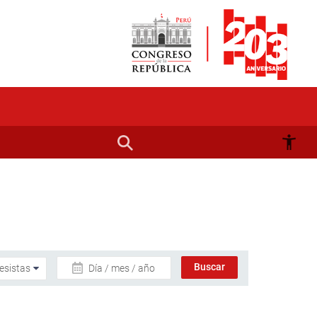
Día / mes / año