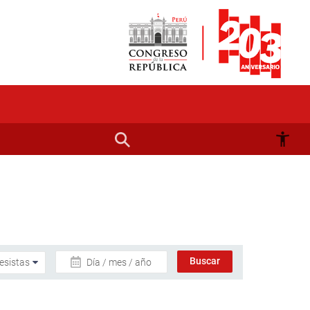
Día / mes / año