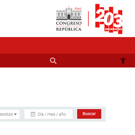
Día / mes / año