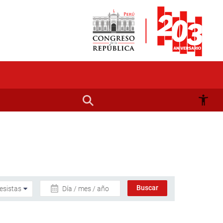
Día / mes / año