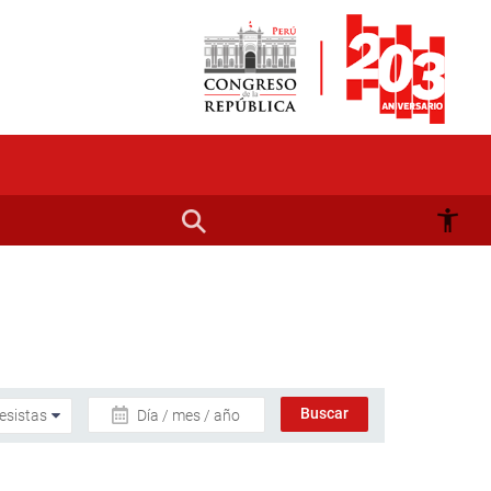
Día / mes / año