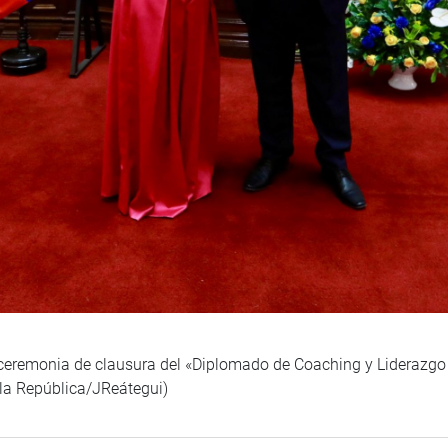
 ceremonia de clausura del «Diplomado de Coaching y Liderazgo
 la República/JReátegui)