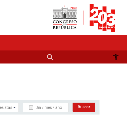
Día / mes / año