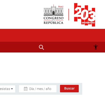
Día / mes / año