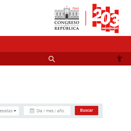
Día / mes / año