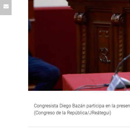
Congresista Diego Bazán participa en la present
(Congreso de la República/JReátegui)