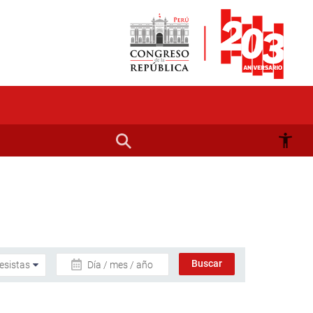
Día / mes / año