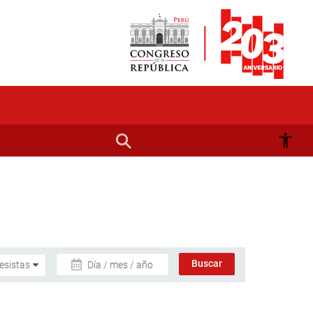
Día / mes / año