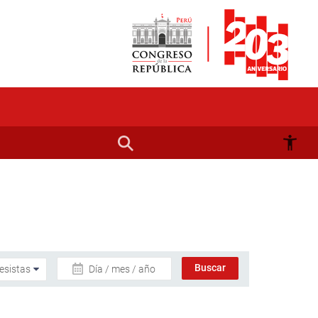
Día / mes / año