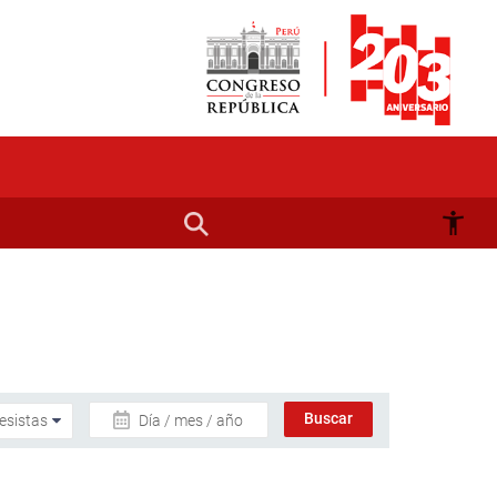
Día / mes / año