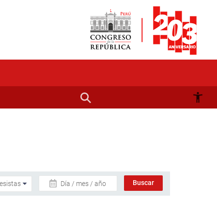
Día / mes / año