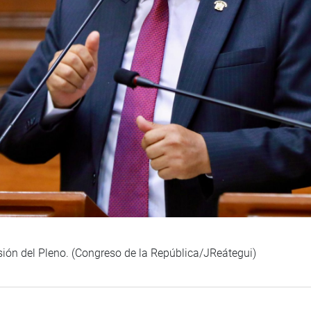
esión del Pleno. (Congreso de la República/JReátegui)