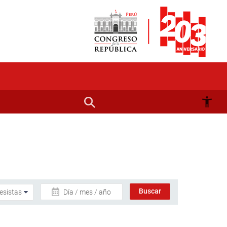
Día / mes / año