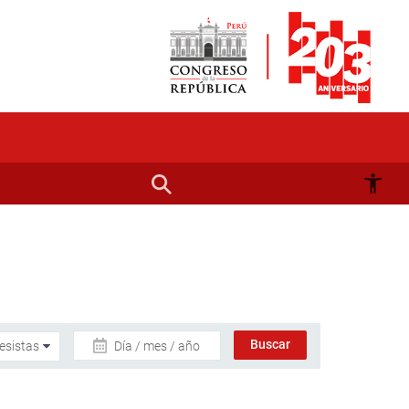
Día / mes / año