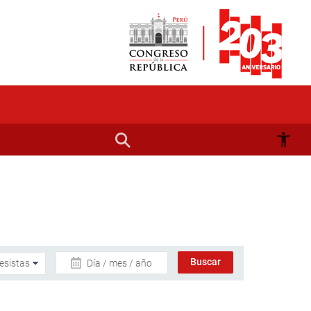
Día / mes / año