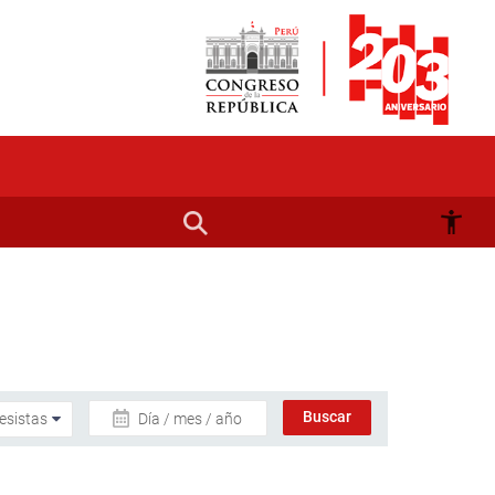
Día / mes / año