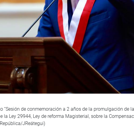
nto “Sesión de conmemoración a 2 años de la promulgación de la
de la Ley 29944, Ley de reforma Magisterial, sobre la Compensaci
 República/JReátegui)