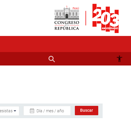
Día / mes / año