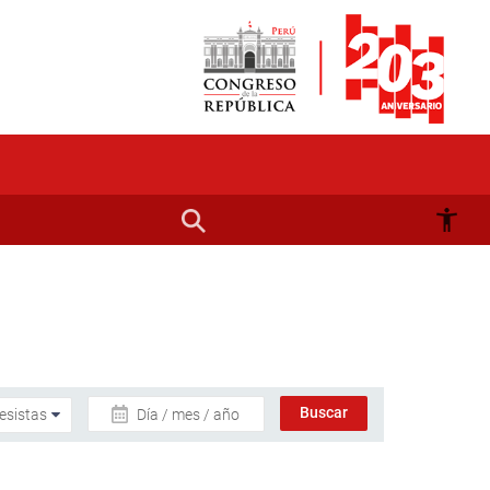
Día / mes / año