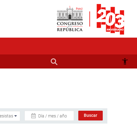
Día / mes / año