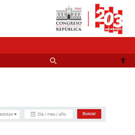
Día / mes / año