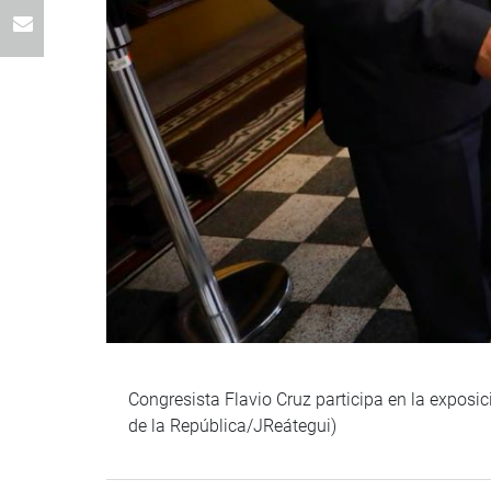
Congresista Flavio Cruz participa en la exposi
de la República/JReátegui)