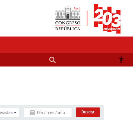
Día / mes / año