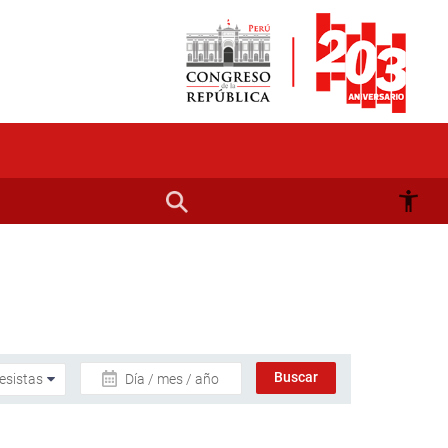
Día / mes / año