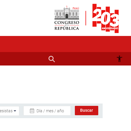
Día / mes / año