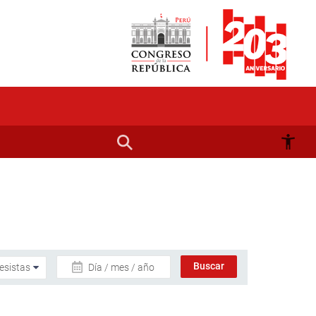
Día / mes / año