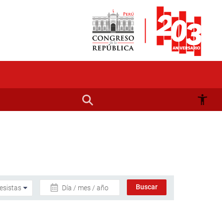
Día / mes / año