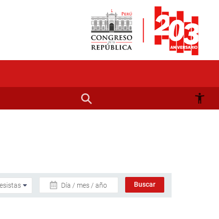
Día / mes / año