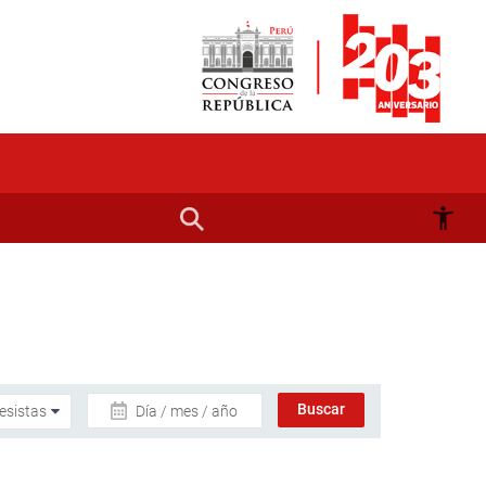
Día / mes / año