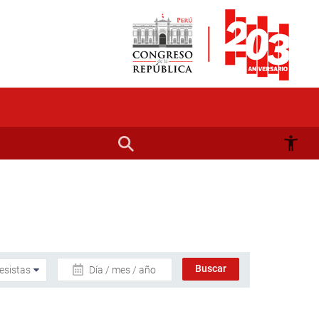
Día / mes / año