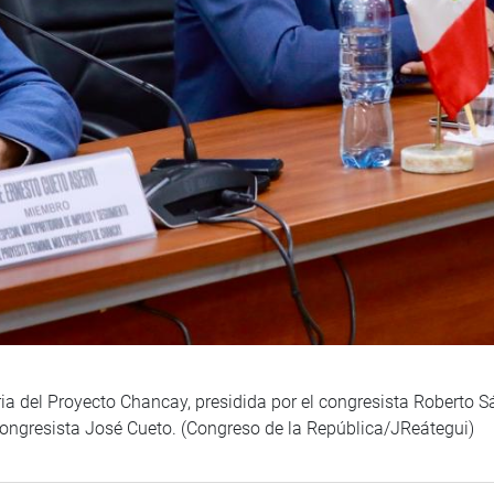
ria del Proyecto Chancay, presidida por el congresista Roberto S
l congresista José Cueto. (Congreso de la República/JReátegui)