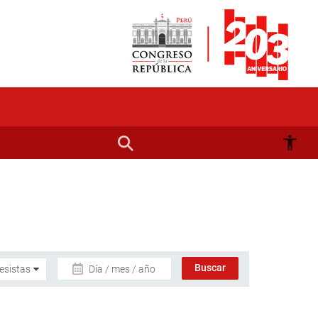
Día / mes / año