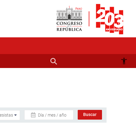
Día / mes / año