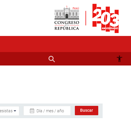
Día / mes / año