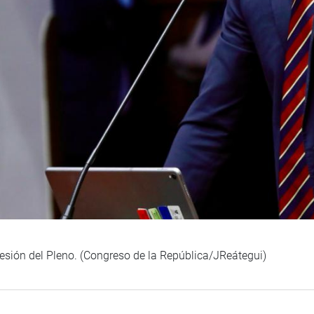
sesión del Pleno. (Congreso de la República/JReátegui)