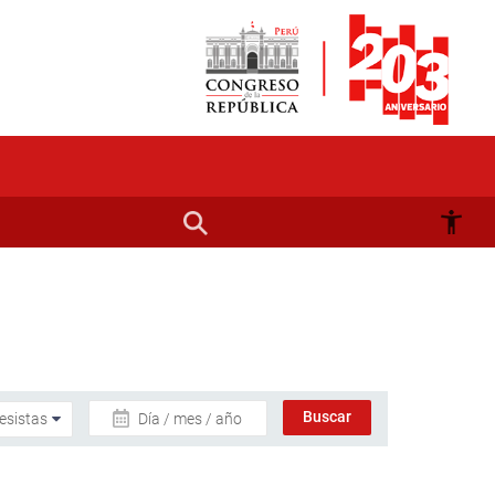
Día / mes / año