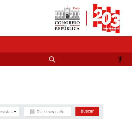
Día / mes / año