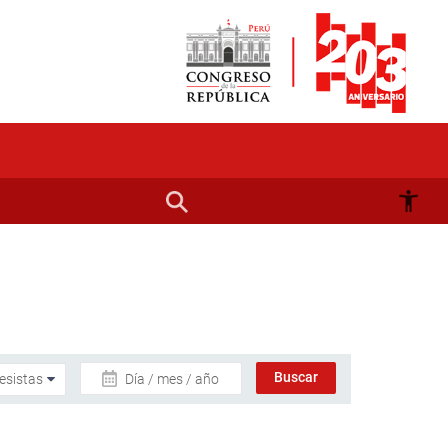
Día / mes / año