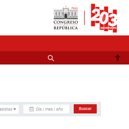
Día / mes / año