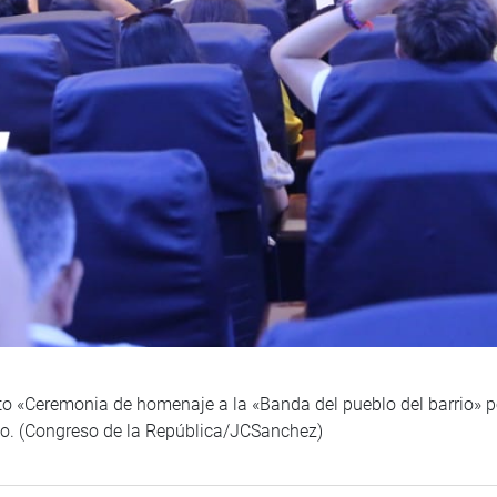
to «Ceremonia de homenaje a la «Banda del pueblo del barrio» p
ho. (Congreso de la República/JCSanchez)