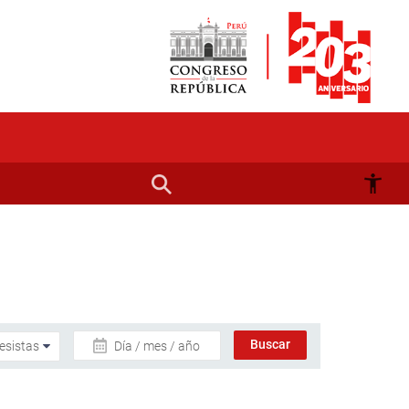
Día / mes / año