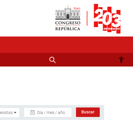
Día / mes / año