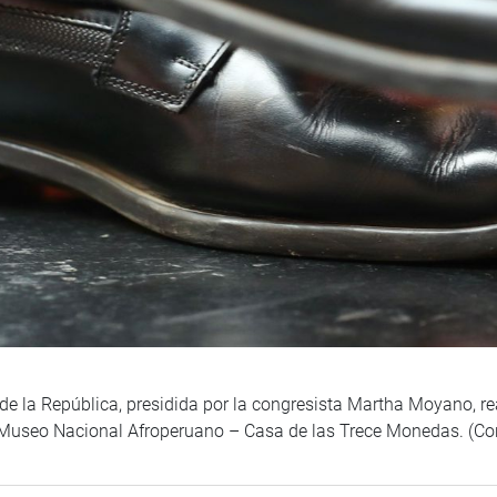
e la República, presidida por la congresista Martha Moyano, re
 Museo Nacional Afroperuano – Casa de las Trece Monedas. (Co