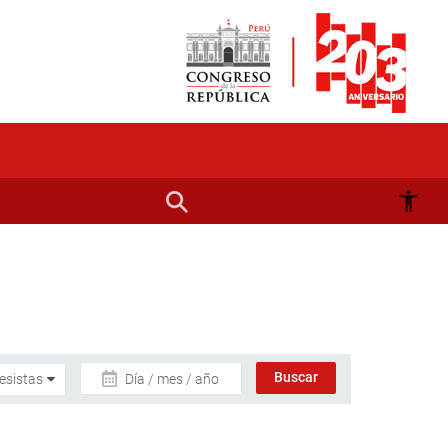
Día / mes / año