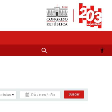
Día / mes / año