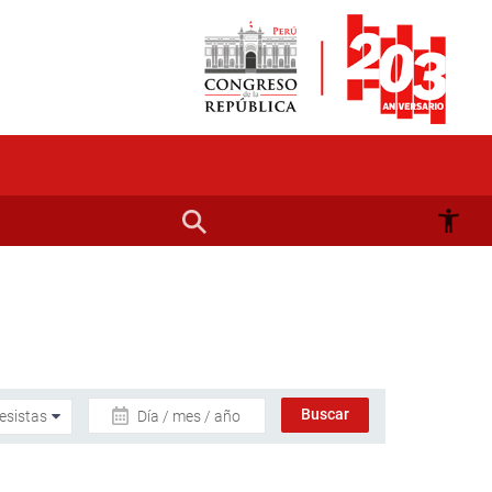
Día / mes / año