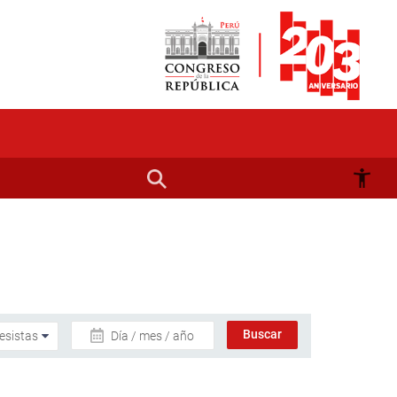
Día / mes / año